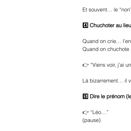
Et souvent… le “non” 
4️⃣ Chuchoter au lie
Quand on crie… l’en
Quand on chuchote 
👉 “Viens voir, j’ai 
Là bizarrement… il v
5️⃣ Dire le prénom (l
👉 “Léo…”
(pause)