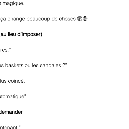
as magique.
 ça change beaucoup de choses 🫣😁
(au lieu d’imposer)
res.”
es baskets ou les sandales ?”
plus coincé.
automatique”.
e demander
intenant.”