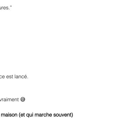
res.”
ce est lancé.
vraiment 😅
 maison (et qui marche souvent)