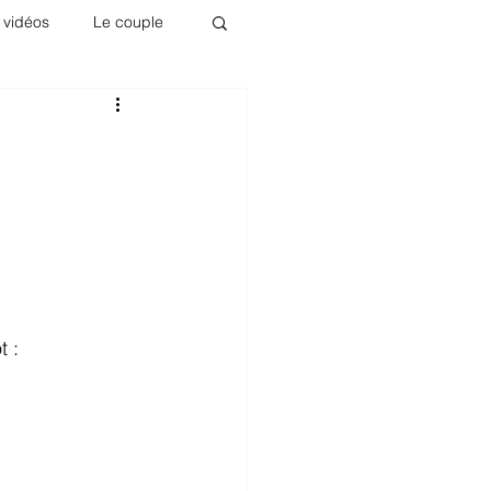
 vidéos
Le couple
m
t :