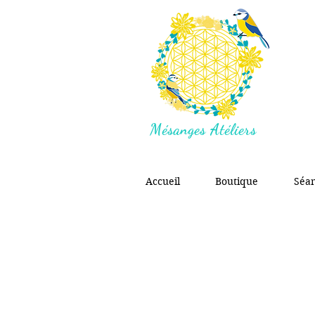
Mésanges Atéliers
Accueil
Boutique
Séa