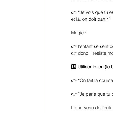
👉 “Je vois que tu es
et là, on doit partir.”
Magie :
👉 l’enfant se sent 
👉 donc il résiste m
3️⃣ Utiliser le jeu (
👉 “On fait la cours
👉 “Je parie que tu 
Le cerveau de l’enfan