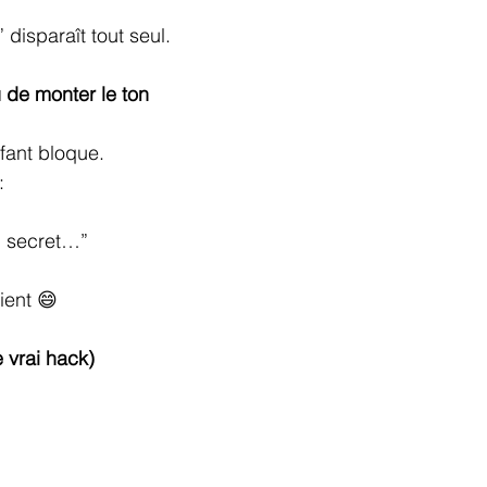
disparaît tout seul.
u de monter le ton
fant bloque.
:
un secret…”
ient 😄
e vrai hack)