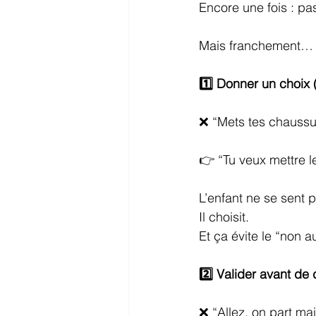
Encore une fois : p
Mais franchement…
1️⃣ Donner un choix 
❌ “Mets tes chaussu
👉 “Tu veux mettre l
L’enfant ne se sent 
Il choisit.
Et ça évite le “non 
2️⃣ Valider avant d
❌ “Allez, on part ma