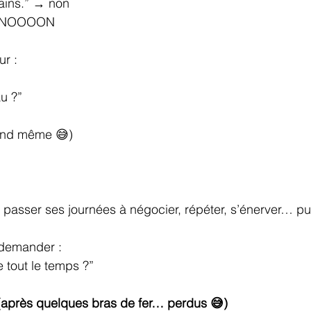
mains.” → non
 → NOOOON
ur :
u ?”
uand même 😅)
 passer ses journées à négocier, répéter, s’énerver… pui
e demander :
e tout le temps ?”
 (après quelques bras de fer… perdus 😅)