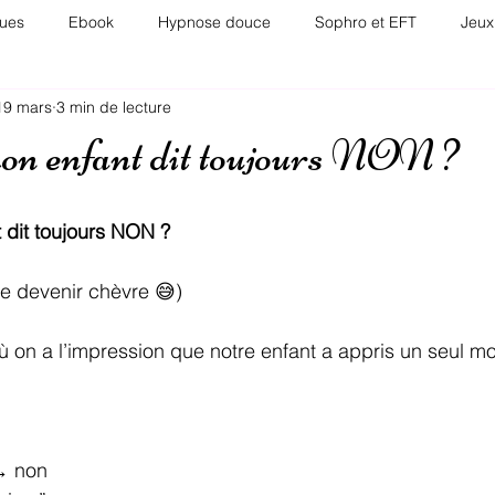
ues
Ebook
Hypnose douce
Sophro et EFT
Jeux
19 mars
3 min de lecture
ntalité positive
Audio chaîne YouTube
Ateliers EFT via zoo
on enfant dit toujours NON ?
 dit toujours NON ?
e devenir chèvre 😅)
ù on a l’impression que notre enfant a appris un seul mo
→ non