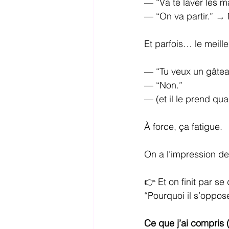
— “Va te laver les 
— “On va partir.”
Et parfois… le meille
— “Tu veux un gâtea
— “Non.”
— (et il le prend q
À force, ça fatigue.
On a l’impression de
👉 Et on finit par s
“Pourquoi il s’oppos
Ce que j’ai compris