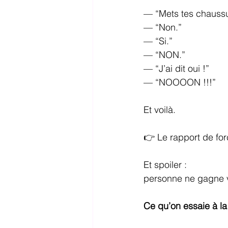
— “Mets tes chaussu
— “Non.”
— “Si.”
— “NON.”
— “J’ai dit oui !”
— “NOOOON !!!”
Et voilà.
👉 Le rapport de for
Et spoiler :
personne ne gagne 
Ce qu’on essaie à la