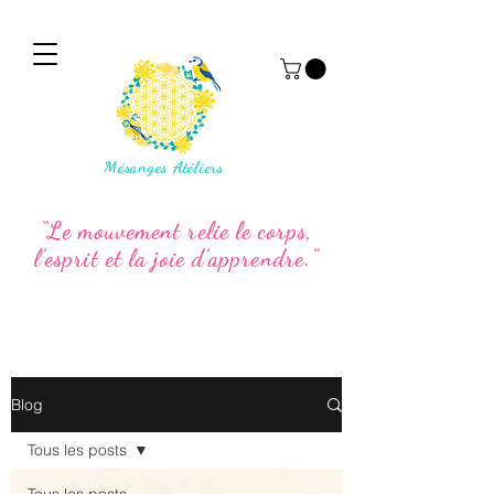
Mésanges Atéliers
“Le mouvement relie le corps,
l’esprit et la joie d’apprendre.”
Blog
Tous les posts