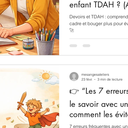
enfant TDAH ? (A
conseils 😉)
Devoirs et TDAH : comprendr
cadre et bouger plus pour évi
🚀
mesangesateliers
23 févr.
3 min de lecture
👉 “Les 7 erreurs
le savoir avec u
comment les évit
7 erreurs fréquentes avec u