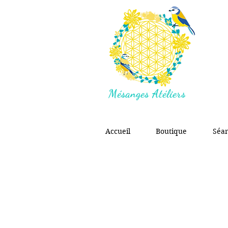
Mésanges Atéliers
Accueil
Boutique
Séa