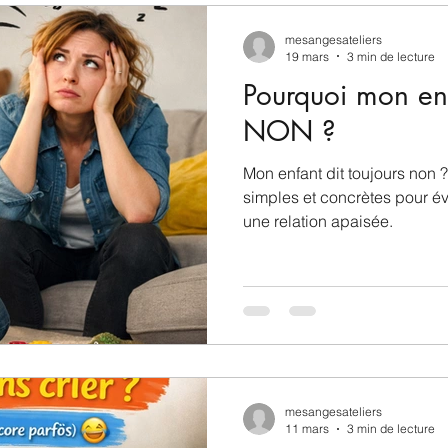
mesangesateliers
19 mars
3 min de lecture
Pourquoi mon enf
NON ?
Mon enfant dit toujours non
simples et concrètes pour évit
une relation apaisée.
mesangesateliers
11 mars
3 min de lecture