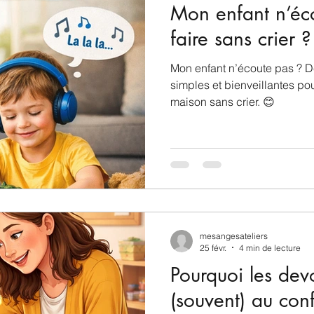
Mon enfant n’é
faire sans crier ?
Mon enfant n’écoute pas ? 
simples et bienveillantes pou
maison sans crier. 😊
mesangesateliers
25 févr.
4 min de lecture
Pourquoi les devo
(souvent) au conf