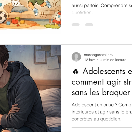
aussi parfois. Comprendre s
quotidien.
mesangesateliers
12 févr.
4 min de lecture
🔥 Adolescents e
comment agir st
sans les braquer
Adolescent en crise ? Comp
intérieures et agir sans le b
concrètes au quotidien.