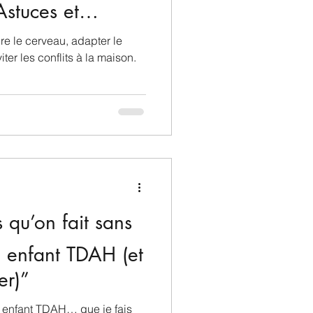
stuces et
e le cerveau, adapter le
ter les conflits à la maison.
 qu’on fait sans
n enfant TDAH (et
er)”
n enfant TDAH… que je fais