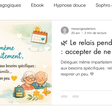
agogiques
Ebook
Hypnose douce
Sophro 
Adolescents
TDAH
Parentalité positive
mesangesateliers
20 avr.
2 min de lecture
🌿 Le relais pen
Ateliers EFT via zoom
: accepter de ne
Déléguer, même imparfaitemen
aux besoins spécifiques : re
respirer un peu. 💛