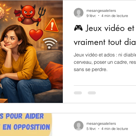
mesangesateliers
9 févr.
4 min de lecture
🎮 Jeux vidéo et 
vraiment tout dia
Jeux vidéo et ados : ni diab
cerveau, poser un cadre, re
sans se perdre.
mesangesateliers
5 févr.
4 min de lecture