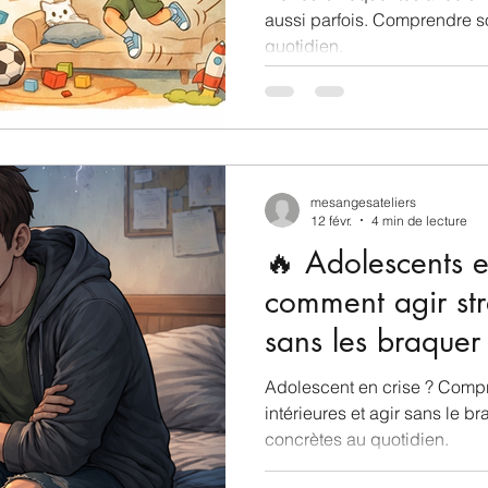
aussi parfois. Comprendre s
quotidien.
mesangesateliers
12 févr.
4 min de lecture
🔥 Adolescents e
comment agir st
sans les braquer
Adolescent en crise ? Comp
intérieures et agir sans le b
concrètes au quotidien.