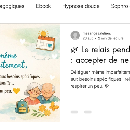
agogiques
Ebook
Hypnose douce
Sophro 
Adolescents
TDAH
Parentalité positive
mesangesateliers
20 avr.
2 min de lecture
🌿 Le relais pen
Ateliers EFT via zoom
: accepter de ne
Déléguer, même imparfaitemen
aux besoins spécifiques : re
respirer un peu. 💛