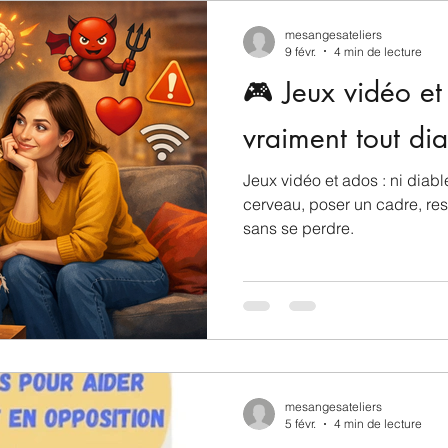
mesangesateliers
9 févr.
4 min de lecture
🎮 Jeux vidéo et 
vraiment tout dia
Jeux vidéo et ados : ni diab
cerveau, poser un cadre, re
sans se perdre.
mesangesateliers
5 févr.
4 min de lecture