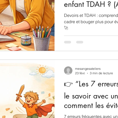
enfant TDAH ? (A
conseils 😉)
Devoirs et TDAH : comprendr
cadre et bouger plus pour évi
🚀
mesangesateliers
23 févr.
3 min de lecture
👉 “Les 7 erreurs
le savoir avec u
comment les évit
7 erreurs fréquentes avec u