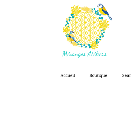
Mésanges Atéliers
Accueil
Boutique
Séa