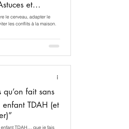
stuces et
e le cerveau, adapter le
ter les conflits à la maison.
 qu’on fait sans
n enfant TDAH (et
er)”
n enfant TDAH… que je fais