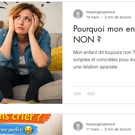
mesangesateliers
19 mars
3 min de lecture
Pourquoi mon enf
NON ?
Mon enfant dit toujours non
simples et concrètes pour évit
une relation apaisée.
mesangesateliers
11 mars
3 min de lecture