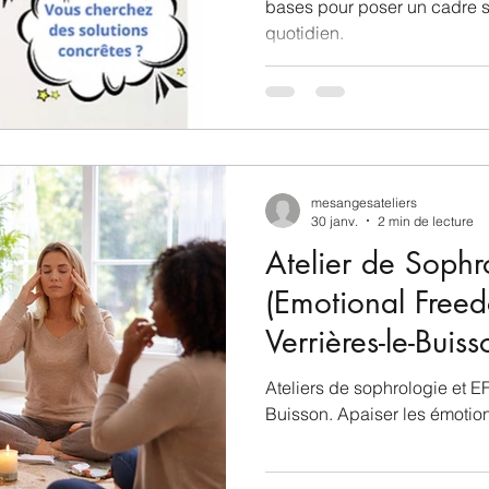
bases pour poser un cadre sé
quotidien.
mesangesateliers
30 janv.
2 min de lecture
Atelier de Sophr
(Emotional Free
Verrières-le-Buisso
environnantes : 
Ateliers de sophrologie et EF
Malabry, Sceaux
Buisson. Apaiser les émotion
Fresnes, Le Pless