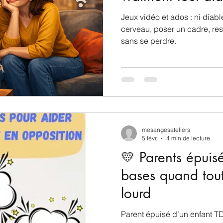
Jeux vidéo et ados : ni diab
cerveau, poser un cadre, re
sans se perdre.
mesangesateliers
5 févr.
4 min de lecture
💛 Parents épuisé
bases quand tout
lourd
Parent épuisé d’un enfant T