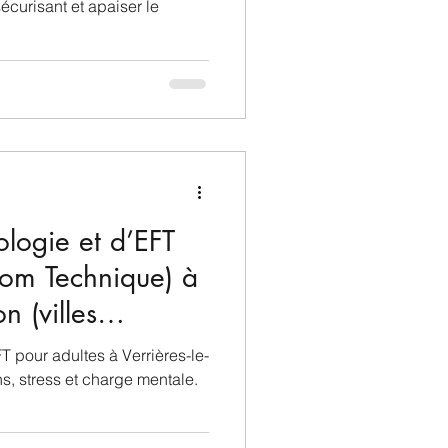
curisant et apaiser le
ologie et d’EFT
dom Technique) à
n (villes
Châtenay-
T pour adultes à Verrières-le-
, Antony,
s, stress et charge mentale.
is-Robinson,