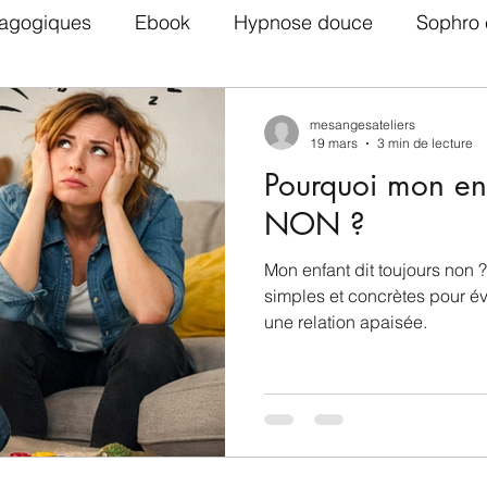
agogiques
Ebook
Hypnose douce
Sophro 
Adolescents
TDAH
Parentalité positive
mesangesateliers
19 mars
3 min de lecture
Pourquoi mon enf
Ateliers EFT via zoom
NON ?
Mon enfant dit toujours non
simples et concrètes pour évit
une relation apaisée.