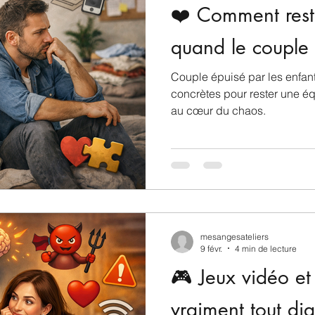
❤️ Comment rest
quand le couple 
Couple épuisé par les enfant
concrètes pour rester une équ
au cœur du chaos.
mesangesateliers
9 févr.
4 min de lecture
🎮 Jeux vidéo et 
vraiment tout dia