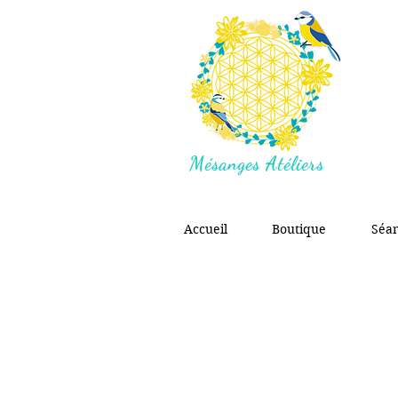
Mésanges Atéliers
Accueil
Boutique
Séa