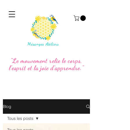
Mésanges Atéliers
“Le mouvement relie le corps,
l’esprit et la joie d’apprendre.”
Blog
Tous les posts