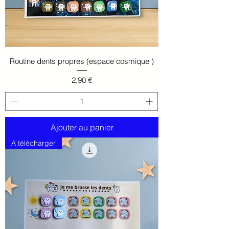
Routine dents propres (espace cosmique )
Prix
2,90 €
Ajouter au panier
A télécharger