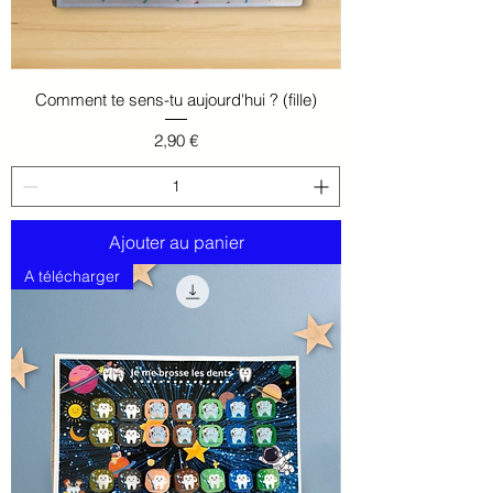
Comment te sens-tu aujourd'hui ? (fille)
Prix
2,90 €
Ajouter au panier
A télécharger