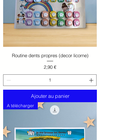
Routine dents propres (decor licorne)
Prix
2,90 €
Ajouter au panier
A télécharger