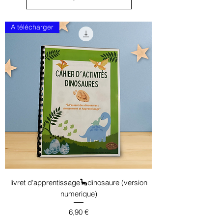
A télécharger
livret d'apprentissage🦕dinosaure (version
numerique)
Prix
6,90 €