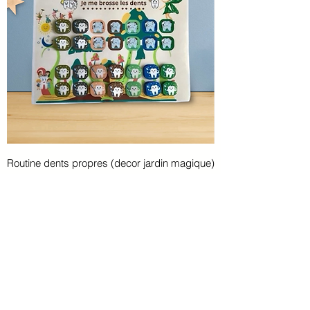
Routine dents propres (decor jardin magique)
Prix
2,90 €
Ajouter au panier
Téléchargement