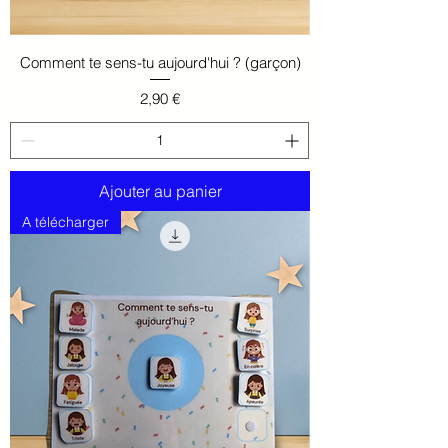
Comment te sens-tu aujourd'hui ? (garçon)
Prix
2,90 €
Ajouter au panier
A télécharger