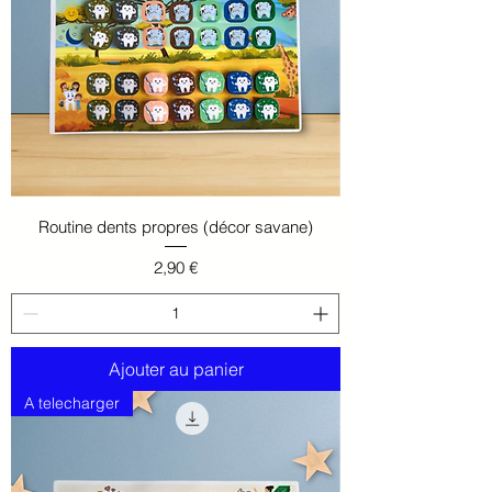
Routine dents propres (décor savane)
Prix
2,90 €
Ajouter au panier
A telecharger