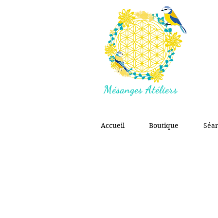
Mésanges Atéliers
Accueil
Boutique
Séa