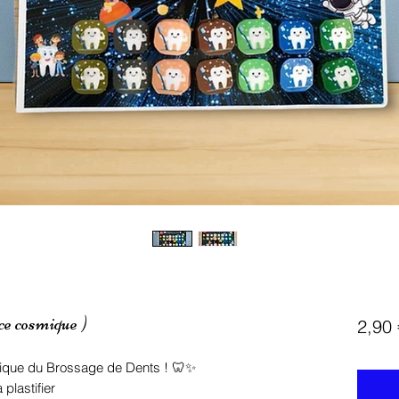
ce cosmique )
2,90 
ique du Brossage de Dents ! 🦷✨
plastifier