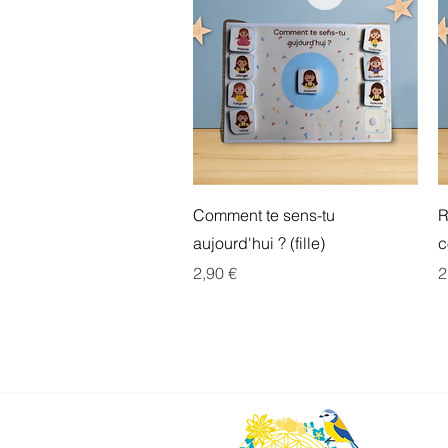
Aperçu rapide
Comment te sens-tu
R
aujourd'hui ? (fille)
c
Prix
P
2,90 €
2