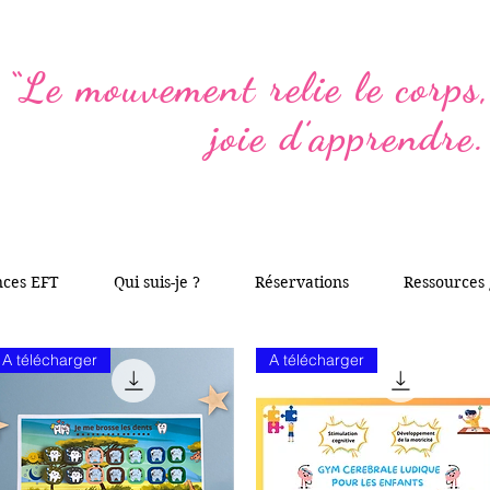
“Le mouvement relie le corps, 
joie d’apprendre.
nces EFT
Qui suis-je ?
Réservations
Ressources 
A télécharger
A télécharger