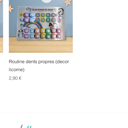
Aperçu rapide
Routine dents propres (decor
licorne)
Prix
2,90 €