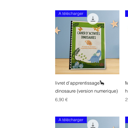
A télécharger
Aperçu rapide
livret d'apprentissage🦕
M
dinosaure (version numerique)
h
Prix
P
6,90 €
2
A télécharger