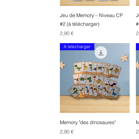
Aperçu rapide
Jeu de Memory – Niveau CP
J
#2 (à télécharger)
#
Prix
P
2,90 €
2
A telecharger
Aperçu rapide
Memory "des dinosaures"
M
Prix
P
2,90 €
2