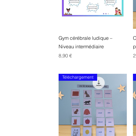
Aperçu rapide
Gym cérébrale ludique –
C
Niveau intermédiaire
p
Prix
P
8,90 €
2
Téléchargement