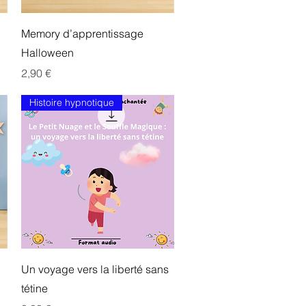
Aperçu rapide
Memory d’apprentissage
Halloween
Prix
2,90 €
Histoire hypnotique
Aperçu rapide
Un voyage vers la liberté sans
tétine