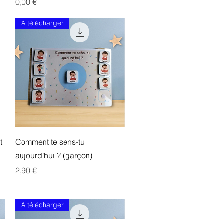
Prix
0,00 €
A télécharger
Aperçu rapide
t
Comment te sens-tu
aujourd'hui ? (garçon)
Prix
2,90 €
A télécharger