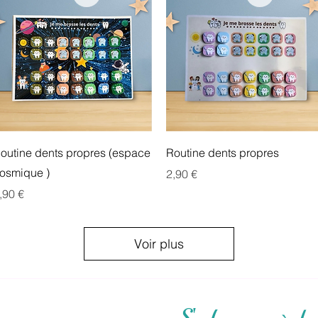
Aperçu rapide
Aperçu rapide
outine dents propres (espace
Routine dents propres
osmique )
Prix
2,90 €
rix
,90 €
Voir plus