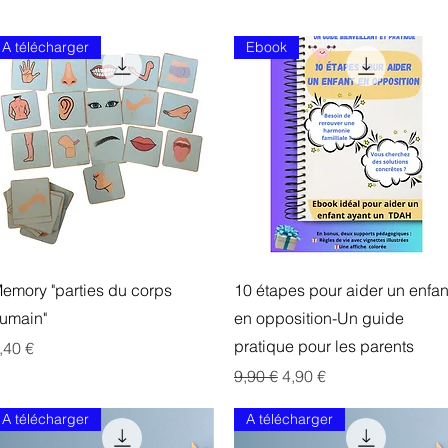
A télécharger
Ebook
Aperçu rapide
Aperçu rapide
emory "parties du corps
10 étapes pour aider un enfan
umain"
en opposition-Un guide
pratique pour les parents
rix
,40 €
Prix original
Prix promotionnel
9,90 €
4,90 €
A télécharger
A télécharger