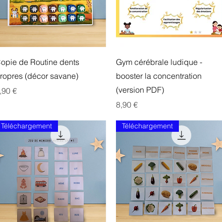
Aperçu rapide
Aperçu rapide
opie de Routine dents
Gym cérébrale ludique -
ropres (décor savane)
booster la concentration
(version PDF)
rix
,90 €
Prix
8,90 €
Téléchargement
Téléchargement