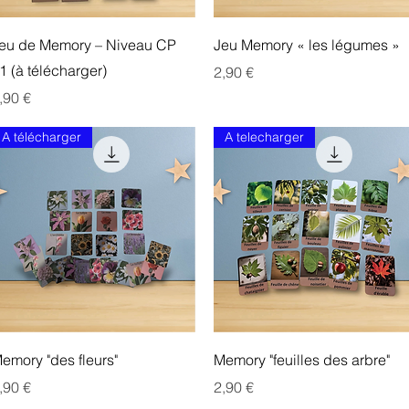
Aperçu rapide
Aperçu rapide
eu de Memory – Niveau CP
Jeu Memory « les légumes »
1 (à télécharger)
Prix
2,90 €
rix
,90 €
A télécharger
A telecharger
Aperçu rapide
Aperçu rapide
emory "des fleurs"
Memory "feuilles des arbre"
rix
Prix
,90 €
2,90 €