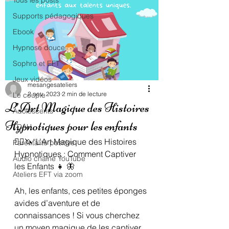
Tous les posts
Supports pédagogiques
Ebook
Hypnose douce
Sophro et EFT
Jeux vidéos
mesangesateliers
2 nov. 2023
2 min de lecture
Le couple
L’Art Magique des Histoires
Adolescents
Hypnotiques pour les enfants
TDAH
🧚‍♀️🦄“L’Art Magique des Histoires 
Parentalité positive
Hypnotiques : Comment Captiver 
Audio chaîne YouTube
les Enfants 👧 🦋
Ateliers EFT via zoom
Ah, les enfants, ces petites éponges 
avides d’aventure et de 
connaissances ! Si vous cherchez 
un moyen magique de les captiver 