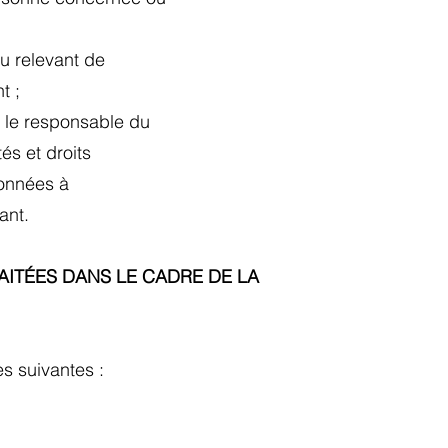
ou relevant de
nt ;
ar le responsable du
tés et droits
données à
fant.
AITÉES DANS LE CADRE DE LA
es suivantes :
: