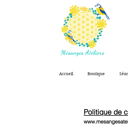
Mésanges Atéliers
Accueil
Boutique
Séa
Politique de c
www.mesangesatel