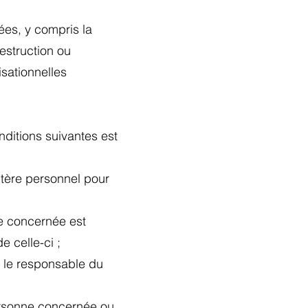
tées, y compris la
 destruction ou
isationnelles
onditions suivantes est
ctère personnel pour
ne concernée est
e celle-ci ;
le le responsable du
personne concernée ou