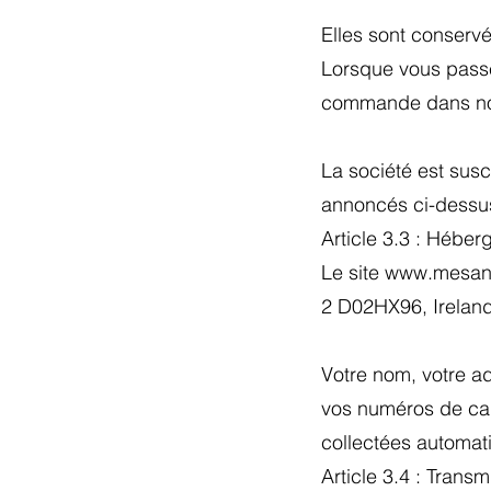
Elles sont conserv
Lorsque vous passe
commande dans nos 
La société est sus
annoncés ci-dessus
Article 3.3 : Héb
Le site www.mesang
2 D02HX96, Ireland
Votre nom, votre ad
vos numéros de car
collectées automat
Article 3.4 : Trans