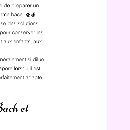
le de préparer un
comme base. 🍯🍎
ose des solutions
s pour conserver les
nt aux enfants, aux
énéralement si dilué
pore lorsqu'il est
arfaitement adapté
ach et