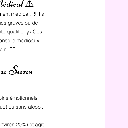
Médical ⚠️
ment médical. 💊 Ils
ies graves ou de
té qualifié. 🩺 Ces
onseils médicaux.
. 👨‍⚕️
ou Sans
oins émotionnels
lué) ou sans alcool.
(environ 20%) et agit