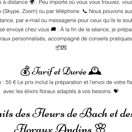
à distance 🌍 : Peu importe où vous vous trouvez, vous
io (Skype, Zoom) ou par téléphone. 📞 Nous pouvons aus
ance, par e-mail ou messagerie pour ceux qu'ils le souh
sé envoyé chez vous 🚚 : À la fin de la séance, je prépa
floraux personnalisés, accompagné de conseils pratiques s
📦💌
💰 Tarif et Durée 🕰️
 55 € Le prix inclut la préparation et l'envoi de votre f
avec les élixirs floraux adaptés à vos besoins. 💝
ts des Fleurs de Bach et de
Floraux Andins 🌸