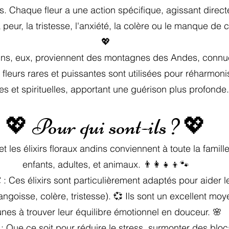
ns. Chaque fleur a une action spécifique, agissant direc
 peur, la tristesse, l'anxiété, la colère ou le manque de 
💖
dins, eux, proviennent des montagnes des Andes, connu
 fleurs rares et puissantes sont utilisées pour réharmoni
es et spirituelles, apportant une guérison plus profonde
💖 Pour qui sont-ils ? 💖
t les élixirs floraux andins conviennent à toute la famill
enfants, adultes, et animaux. 👨‍👩‍👧‍👦🐾
 : Ces élixirs sont particulièrement adaptés pour aider l
angoisse, colère, tristesse). 💞 Ils sont un excellent moy
unes à trouver leur équilibre émotionnel en douceur. 🌸
 : Que ce soit pour réduire le stress, surmonter des bl