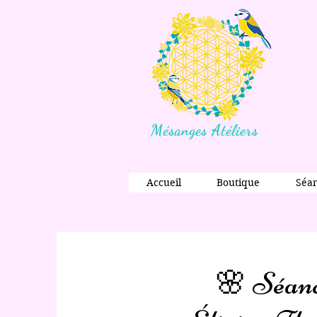
Mésanges Atéliers
Accueil
Boutique
Séa
🌸 Séanc