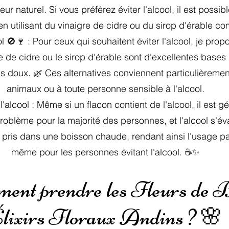
 naturel. Si vous préférez éviter l'alcool, il est possib
 en utilisant du vinaigre de cidre ou du sirop d'érable 
 🚫🍷 : Pour ceux qui souhaitent éviter l'alcool, je prop
gre de cidre ou le sirop d'érable sont d'excellentes base
lus doux. 🌿 Ces alternatives conviennent particulièreme
animaux ou à toute personne sensible à l'alcool.
'alcool : Même si un flacon contient de l'alcool, il est g
roblème pour la majorité des personnes, et l'alcool s'éva
u pris dans une boisson chaude, rendant ainsi l'usage p
même pour les personnes évitant l'alcool. ☕✨
ent prendre les Fleurs de B
lixirs Floraux Andins ? 🌸