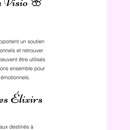
n Visio 🌸
apportent un soutien
onnels et retrouver
peuvent être utilisés
erons ensemble pour
 émotionnels.
es Élixirs
aux destinés à