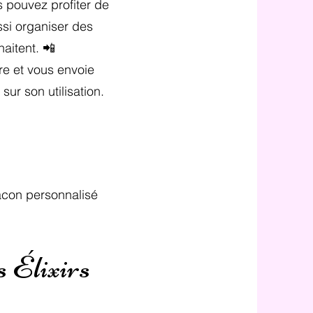
 pouvez profiter de
si organiser des
aitent. 📲
re et vous envoie
ur son utilisation.
lacon personnalisé
s Élixirs