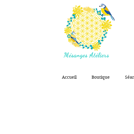
Mésanges Atéliers
Accueil
Boutique
Séa