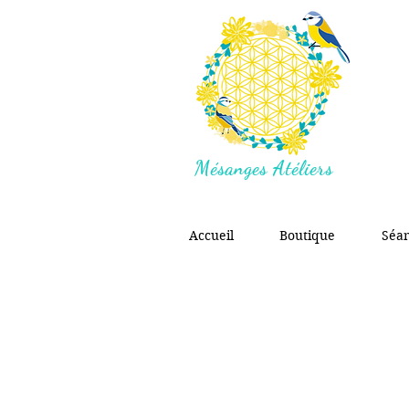
Mésanges Atéliers
Accueil
Boutique
Séa