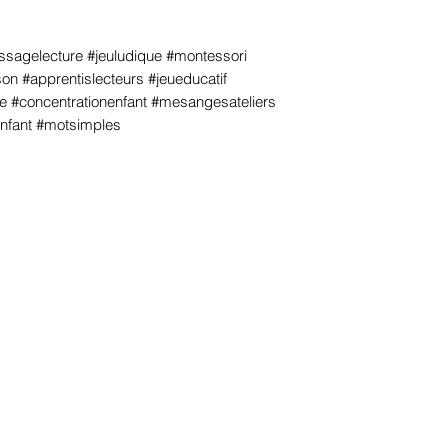
sagelecture #jeuludique #montessori
on #apprentislecteurs #jeueducatif
ine #concentrationenfant #mesangesateliers
enfant #motsimples