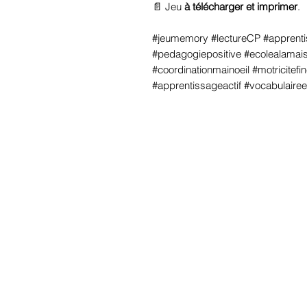
📄 Jeu
à télécharger et imprimer
.
#jeumemory #lectureCP #apprentis
#pedagogiepositive #ecolealamais
#coordinationmainoeil #motricitef
#apprentissageactif #vocabulaire