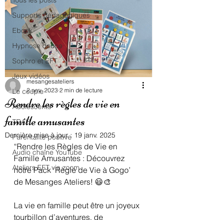
Tous les posts
Supports pédagogiques
Ebook
Hypnose douce
Sophro et EFT
Jeux vidéos
mesangesateliers
2 nov. 2023
2 min de lecture
Le couple
Rendre les règles de vie en
Adolescents
famille amusantes
TDAH
Dernière mise à jour :
19 janv. 2025
Parentalité positive
“Rendre les Règles de Vie en 
Audio chaîne YouTube
Famille Amusantes : Découvrez 
Ateliers EFT via zoom
notre Pack ‘Règle de Vie à Gogo’ 
de Mesanges Ateliers! 😃🎨
La vie en famille peut être un joyeux 
tourbillon d’aventures, de 