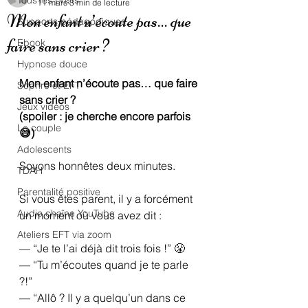
Tous les posts
11 mars
3 min de lecture
Mon enfant n’écoute pas… que
Supports pédagogiques
faire sans crier ?
Ebook
Hypnose douce
Mon enfant n’écoute pas… que faire 
Sophro et EFT
sans crier ?
Jeux vidéos
(spoiler : je cherche encore parfois 
Le couple
😅)
Adolescents
Soyons honnêtes deux minutes.
TDAH
Parentalité positive
Si vous êtes parent, il y a forcément 
Audio chaîne YouTube
un moment où vous avez dit :
Ateliers EFT via zoom
— “Je te l’ai déjà dit trois fois !” 😤
— “Tu m’écoutes quand je te parle 
?!”
— “Allô ? Il y a quelqu’un dans ce 