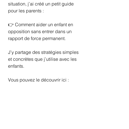
situation, j’ai créé un petit guide 
pour les parents :
👉 Comment aider un enfant en 
opposition sans entrer dans un 
rapport de force permanent.
J’y partage des stratégies simples 
et concrètes que j’utilise avec les 
enfants.
Vous pouvez le découvrir ici :
👉 
https://www.mesangesateliers.com/p
roduct-page/10-%C3%A9tapes-
pour-aider-un-enfant-en-opposition-
un-guide-pratique-pour-les-parent