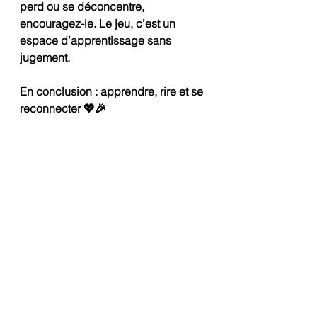
perd ou se déconcentre, 
encouragez-le. Le jeu, c’est un 
espace d’apprentissage sans 
jugement.
En conclusion : apprendre, rire et se 
reconnecter 💖🎉
Les jeux de société, c’est bien plus 
qu’un simple passe-temps. Ils 
permettent à nos enfants 
d’apprendre autrement, de 
développer leurs compétences et, 
surtout, de créer du lien avec nous.
Alors, sortez les jeux, mettez les 
leçons de côté, et laissez place à la 
joie. Votre enfant progressera sans 
même s’en rendre compte… et vous 