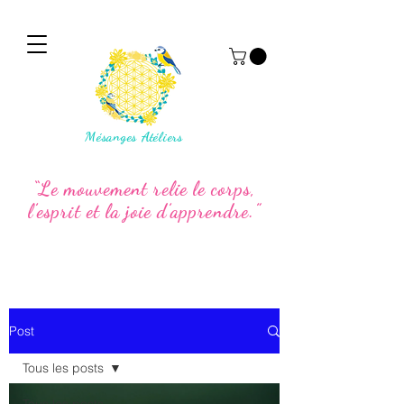
Mésanges Atéliers
“Le mouvement relie le corps,
l’esprit et la joie d’apprendre.”
Post
Tous les posts