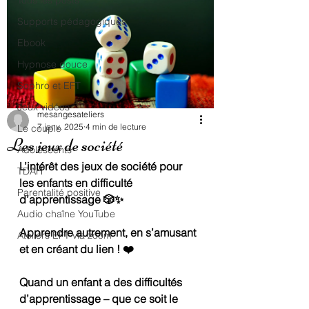
Tous les posts
Supports pédagogiques
Ebook
Hypnose douce
Sophro et EFT
Jeux vidéos
mesangesateliers
7 janv. 2025
4 min de lecture
Le couple
Les jeux de société
Adolescents
L’intérêt des jeux de société pour 
TDAH
les enfants en difficulté 
Parentalité positive
d’apprentissage 🎲✨
Audio chaîne YouTube
Apprendre autrement, en s’amusant 
Ateliers EFT via zoom
et en créant du lien ! ❤️
Quand un enfant a des difficultés 
d’apprentissage – que ce soit le 