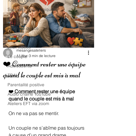
Tous les posts
Supports pédagogiques
Ebook
Hypnose douce
Sophro et EFT
Jeux vidéos
mesangesateliers
11 févr.
3 min de lecture
Le couple
❤️ Comment rester une équipe
Adolescents
quand le couple est mis à mal
TDAH
Parentalité positive
❤️ Comment rester une équipe 
Audio chaîne YouTube
quand le couple est mis à mal
Ateliers EFT via zoom
On ne va pas se mentir.
Un couple ne s’abîme pas toujours 
à cause d’un grand drame.