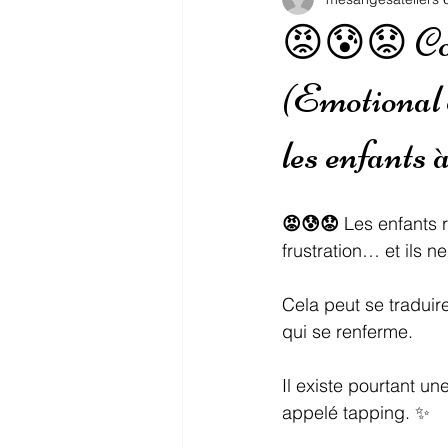
😡😰😟 Colè
(Emotional 
les enfants 
😡😰😟 
Les enfants r
frustration… et ils 
Cela peut se traduir
qui se renferme.
Il existe pourtant u
appelé tapping. ✨