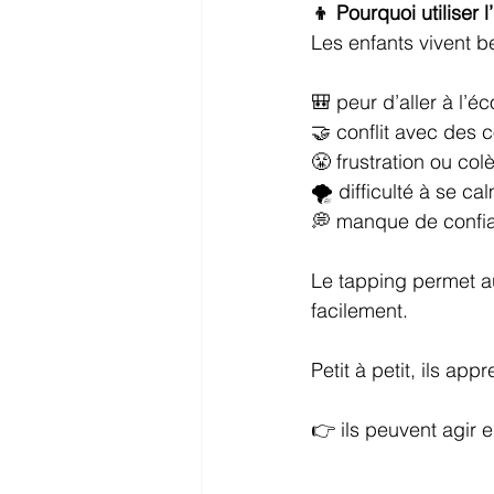
👦 Pourquoi utiliser 
Les enfants vivent b
🎒 peur d’aller à l’éc
🤝 conflit avec des 
😤 frustration ou col
🌪 difficulté à se ca
💭 manque de confi
Le tapping permet au
facilement.
Petit à petit, ils ap
👉 ils peuvent agir 