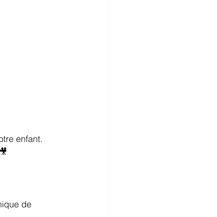
otre enfant.
🎥
nique de 