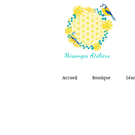
Mésanges Atéliers
Accueil
Boutique
Séa