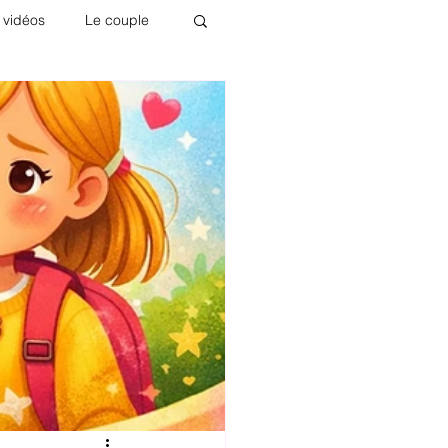
 vidéos
Le couple
m