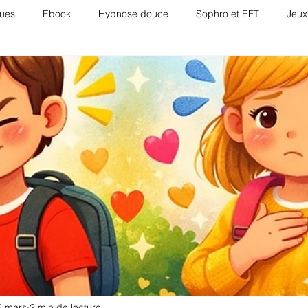
ues
Ebook
Hypnose douce
Sophro et EFT
Jeux
ntalité positive
Audio chaîne YouTube
Ateliers EFT via zoo
6 mars
2 min de lecture