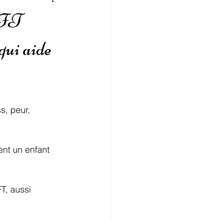
’EFT
qui aide
s, peur, 
ent un enfant 
T, aussi 