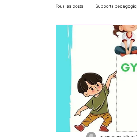
Tous les posts
Supports pédagogiq
Adolescents
TDAH
Pare
mesangesateliers