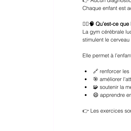
👉 Aucun diagnostic
Chaque enfant est acc
🤸‍♂️🧠 Qu’est-ce qu
La gym cérébrale lu
stimulent le cerveau 
Elle permet à l’enfan
🔗 renforcer les
🎯 améliorer l’at
🧩 soutenir la 
😄 apprendre en 
👉 Les exercices so