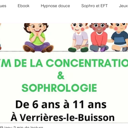
ues
Ebook
Hypnose douce
Sophro et EFT
Jeux
ntalité positive
Audio chaîne YouTube
Ateliers EFT via zoo
29 janv.
2 min de lecture