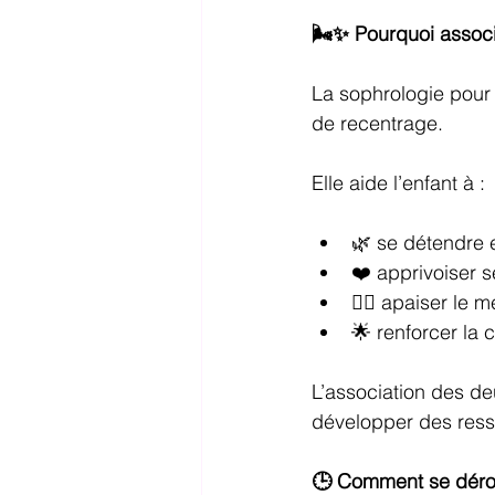
🌬️✨ Pourquoi associ
La sophrologie pour
de recentrage.
Elle aide l’enfant à :
🌿 se détendre e
❤️ apprivoiser 
🧘‍♀️ apaiser le m
🌟 renforcer la 
L’association des de
développer des ress
🕒 Comment se dérou