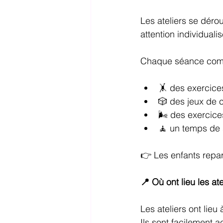
Les ateliers se déro
attention individuali
Chaque séance com
🤸 des exercice
🎲 des jeux de 
🌬️ des exercice
🧘 un temps de 
👉 Les enfants repart
📍 Où ont lieu les ate
Les ateliers ont lieu
Ils sont facilement a