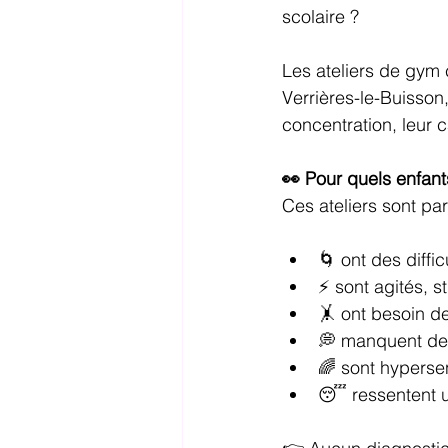
scolaire ?
Les ateliers de gym 
Verrières-le-Buisson
concentration, leur c
👀 Pour quels enfant
Ces ateliers sont pa
🌀 ont des diffi
⚡ sont agités, s
🤸 ont besoin d
💭 manquent de
🌈 sont hypersen
😴 ressentent un