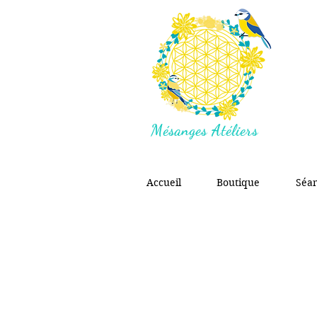
Mésanges Atéliers
Accueil
Boutique
Séa