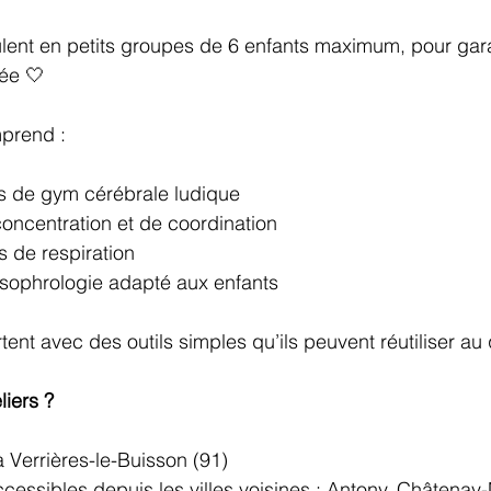
ulent en petits groupes de 6 enfants maximum, pour gara
sée 🤍
prend :
s de gym cérébrale ludique
concentration et de coordination
s de respiration
sophrologie adapté aux enfants
ent avec des outils simples qu’ils peuvent réutiliser au 
liers ?
 à Verrières-le-Buisson (91)
ccessibles depuis les villes voisines : Antony, Châtenay-