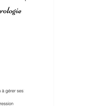
ologie
u à gérer ses 
ression 