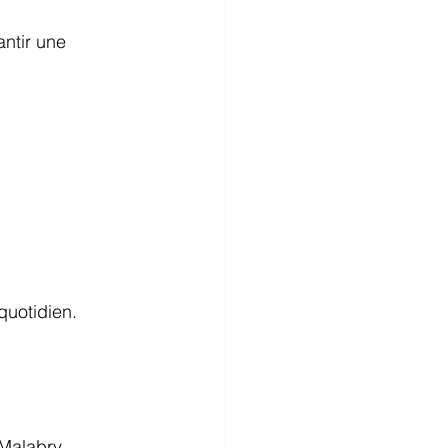
ntir une 
quotidien.
Malabry, 