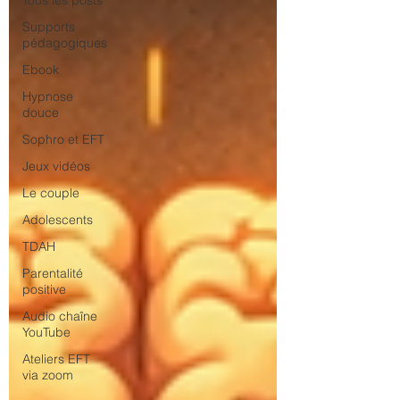
Tous les posts
Supports
pédagogiques
Ebook
Hypnose
douce
Sophro et EFT
Jeux vidéos
Le couple
Adolescents
TDAH
Parentalité
positive
Audio chaîne
YouTube
Ateliers EFT
via zoom