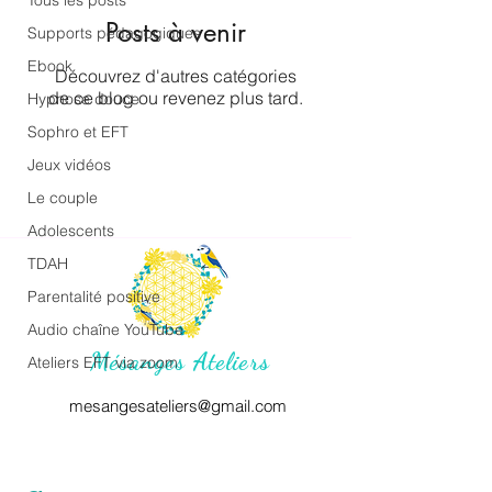
Tous les posts
Posts à venir
Supports pédagogiques
Ebook
Découvrez d'autres catégories
de ce blog ou revenez plus tard.
Hypnose douce
Sophro et EFT
Jeux vidéos
Le couple
Adolescents
TDAH
Parentalité positive
Audio chaîne YouTube
Mésanges Ateliers
Ateliers EFT via zoom
mesangesateliers@gmail.com