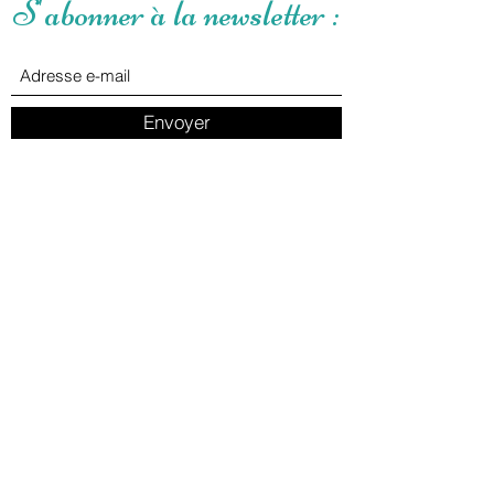
S'abonner à la newsletter :
Envoyer
Nos réseaux
Mentions Légales
Politique de Confidentialité
Conditions Générales de Vente
Politique de Remboursement
Politique d'Expédition
Politique sur les éléments numériques